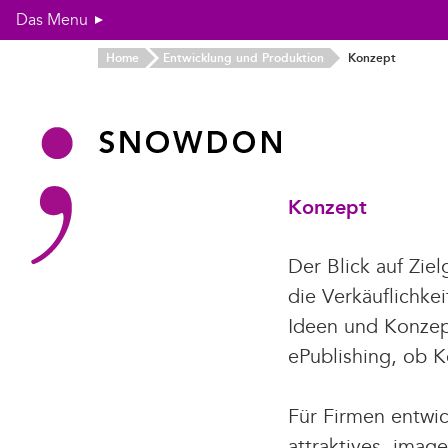
Das Menu
Home
Home
Entwicklung und Produktion
Konzept
Text und Rezept
Entwicklung und Produktion
Konzept
Producing
Konzept
Referenzen
Vita
Der Blick auf Zie
Kontakt
die Verkäuflichke
Ideen und Konzept
ePublishing, ob 
Für Firmen entwic
attraktives, imag